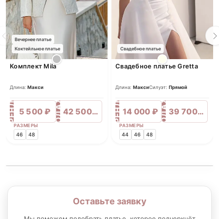
Вечернее платье
Коктейльное платье
Свадебное платье
Комплект Mila
Свадебное платье Gretta
Длина:
Макси
Длина:
Макси
Силуэт:
Прямой
ПРОДАЖА
ПРОДАЖА
АРЕНДА
АРЕНДА
5 500 ₽
42 500 ₽
14 000 ₽
39 700 ₽
РАЗМЕРЫ
РАЗМЕРЫ
46
48
44
46
48
Оставьте заявку
Мы поможем подобрать платье, которое подчеркнёт