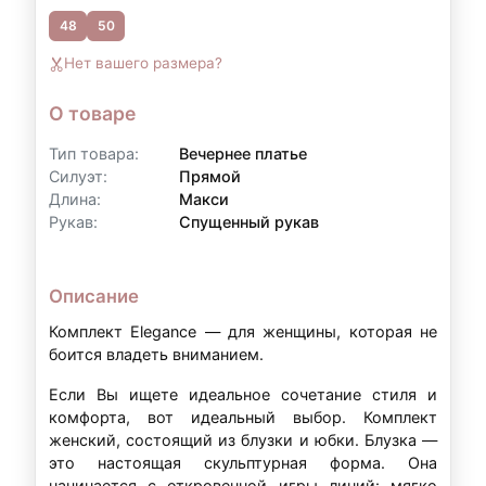
48
50
Контакты для уточнения:
Нет вашего размера?
По всем вопросам, связанным с
оформлением рассрочки, вы можете
О товаре
обратиться к нам:
Тип товара:
Вечернее платье
Телефон:
+7 (903) 718-28-15
Силуэт:
Прямой
Длина:
Макси
WhatsApp:
+7 (903) 718-28-15
Рукав:
Спущенный рукав
Режим работы:
вт–вс: 11:00–20:00
Описание
Примечание:
Условия рассрочки могут
Комплект Elegance — для женщины, которая не
варьироваться в зависимости от суммы аренды
боится владеть вниманием.
и индивидуальных обстоятельств. Точные
Если Вы ищете идеальное сочетание стиля и
условия уточняйте у наших менеджеров.
комфорта, вот идеальный выбор. Комплект
женский, состоящий из блузки и юбки. Блузка —
это настоящая скульптурная форма. Она
начинается с откровенной игры линий: мягко