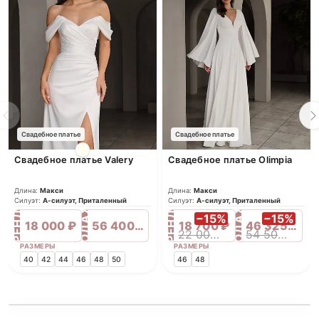
Свадебное платье
Свадебное платье
Свадебное платье Valery
Свадебное платье Olimpia
Длина:
Макси
Длина:
Макси
ПРОДАЖА
ПРОДАЖА
Силуэт:
А-силуэт, Приталенный
Силуэт:
А-силуэт, Приталенный
АРЕНДА
АРЕНДА
−15%
−15%
18 000 ₽
56 400 ₽
18 700 ₽
46 325 ₽
22 000 ₽
54 500 ₽
РАЗМЕРЫ
РАЗМЕРЫ
40
42
44
46
48
50
46
48