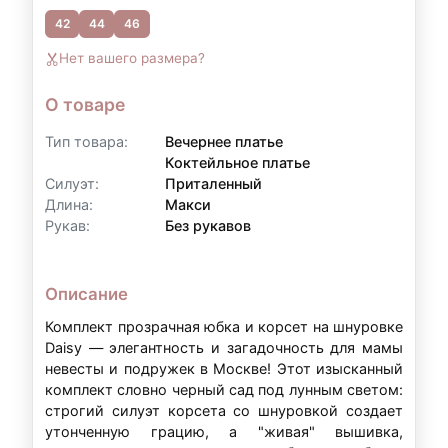
42
44
46
Контакты для уточнения:
Нет вашего размера?
По всем вопросам, связанным с
оформлением рассрочки, вы можете
О товаре
обратиться к нам:
Тип товара:
Вечернее платье
Телефон:
+7 (903) 718-28-15
Коктейльное платье
Силуэт:
Приталенный
WhatsApp:
+7 (903) 718-28-15
Длина:
Макси
Режим работы:
вт–вс: 11:00–20:00
Рукав:
Без рукавов
Описание
Примечание:
Условия рассрочки могут
варьироваться в зависимости от суммы аренды
Комплект прозрачная юбка и корсет на шнуровке
и индивидуальных обстоятельств. Точные
Daisy — элегантность и загадочность для мамы
невесты и подружек в Москве! Этот изысканный
условия уточняйте у наших менеджеров.
комплект словно черный сад под лунным светом:
строгий силуэт корсета со шнуровкой создает
утонченную грацию, а "живая" вышивка,