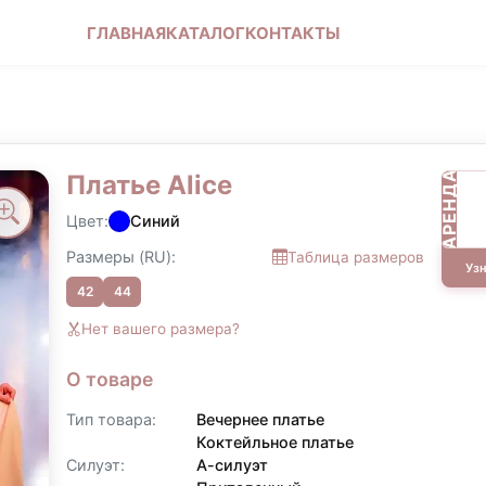
ГЛАВНАЯ
КОНТАКТЫ
КАТАЛОГ
ру
АРЕНДА
Платье Alice
агаем услугу
ссрочку для наших клиентов.
Цвет:
Синий
меркам!
Размеры (RU):
Таблица размеров
Узн
:
42
44
 месяцев
Нет вашего размера?
мости аренды
ю
О товаре
ей
ключении договора аренды
Тип товара:
Вечернее платье
тку
Коктейльное платье
ном
Силуэт:
А-силуэт
х и