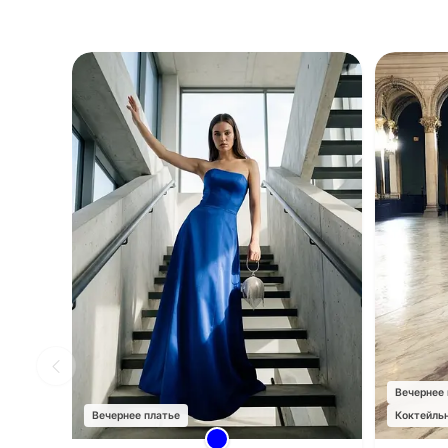
Вечернее
Вечернее платье
Коктейль