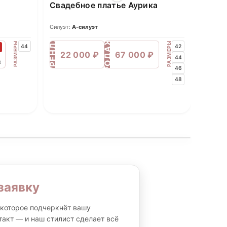
Свадебное платье Аурика
Силуэт:
А-силуэт
ПРОДАЖА
АРЕНДА
РАЗМЕРЫ
РАЗМЕРЫ
%
44
42
22 000 ₽
67 000 ₽
44
₽
46
48
заявку
которое подчеркнёт вашу
такт — и наш стилист сделает всё