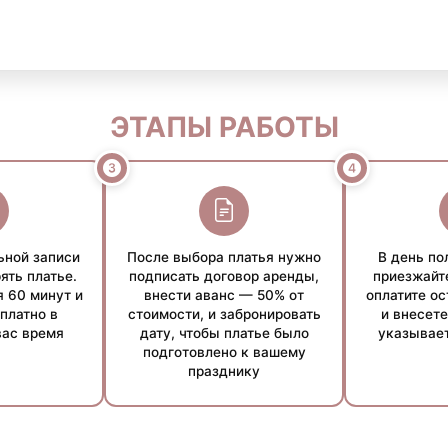
аться в зависимости от суммы аренды и индивидуальных об
ЭТАПЫ РАБОТЫ
ьной записи
После выбора платья нужно
В день по
ять платье.
подписать договор аренды,
приезжайт
 60 минут и
внести аванс — 50% от
оплатите о
платно в
стоимости, и забронировать
и внесете
вас время
дату, чтобы платье было
указывает
подготовлено к вашему
празднику