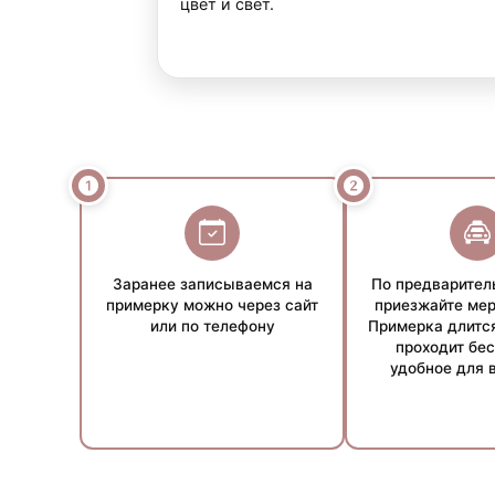
цвет и свет.
Примечание:
Условия рассрочки могут варьиров
менеджеров.
Заранее записываемся на
По предварител
примерку можно через сайт
приезжайте мер
или по телефону
Примерка длится
проходит бес
удобное для 