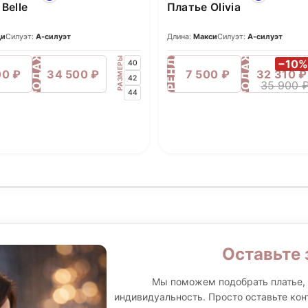
Belle
Платье Olivia
ди
Силуэт:
А-силуэт
Длина:
Макси
Силуэт:
А-силуэт
ПРОДАЖА
ПРОДАЖА
АРЕНДА
РАЗМЕРЫ
−10
40
00 ₽
34 500 ₽
7 500 ₽
32 310 ₽
42
35 900 
44
Оставьте 
Мы поможем подобрать платье, 
индивидуальность. Просто оставьте кон