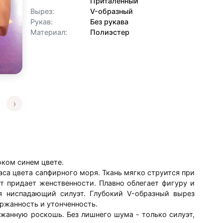
Приталенный
жность оформления рассрочки
ых
Вырез:
V-образный
бом
Рукав:
Без рукава
те условия рассрочки с нашим менеджером
Материал:
Полиэстер
тали и ваши
ля оформления
 рассрочке
ум
›
анные для связи
ьного пошива
 от выбранной
боком синем цвете.
 рассрочки, вы можете обратиться к нам:
аса цвета сапфирного моря. Ткань мягко струится при
т придает женственности. Плавно облегает фигуру и
я ниспадающий силуэт. Глубокий V-образный вырез
ержанность и утонченность.
ржанную роскошь. Без лишнего шума - только силуэт,