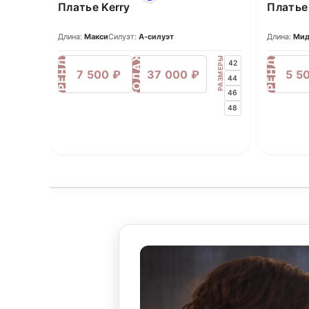
Платье Kerry
Платье 
Длина:
Макси
Силуэт:
А-силуэт
Длина:
Ми
ПРОДАЖА
АРЕНДА
АРЕНДА
РАЗМЕРЫ
42
7 500 ₽
37 000 ₽
5 5
44
46
48