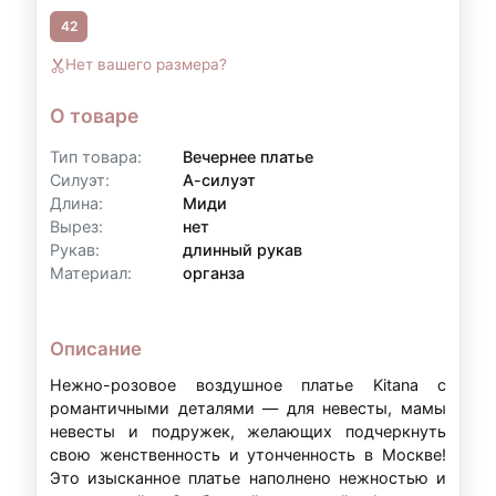
42
Контакты для уточнения:
Нет вашего размера?
По всем вопросам, связанным с
оформлением рассрочки, вы можете
О товаре
обратиться к нам:
Тип товара:
Вечернее платье
Телефон:
+7 (903) 718-28-15
Силуэт:
А-силуэт
Длина:
Миди
WhatsApp:
+7 (903) 718-28-15
Вырез:
нет
Режим работы:
вт–вс: 11:00–20:00
Рукав:
длинный рукав
Материал:
органза
Примечание:
Условия рассрочки могут
Описание
варьироваться в зависимости от суммы аренды
и индивидуальных обстоятельств. Точные
Нежно-розовое воздушное платье Kitana с
романтичными деталями — для невесты, мамы
условия уточняйте у наших менеджеров.
невесты и подружек, желающих подчеркнуть
свою женственность и утонченность в Москве!
Это изысканное платье наполнено нежностью и