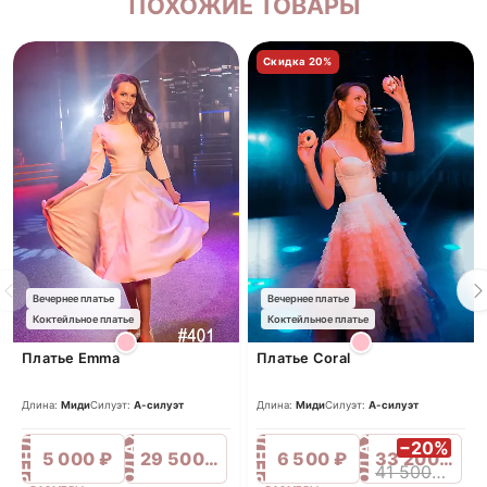
ПОХОЖИЕ ТОВАРЫ
Скидка 20%
Вечернее платье
Вечернее платье
Коктейльное платье
Коктейльное платье
Платье Emma
Платье Coral
Длина:
Миди
Силуэт:
А-силуэт
Длина:
Миди
Силуэт:
А-силуэт
ПРОДАЖА
ПРОДАЖА
АРЕНДА
АРЕНДА
−20%
5 000 ₽
29 500 ₽
6 500 ₽
33 200 ₽
41 500 ₽