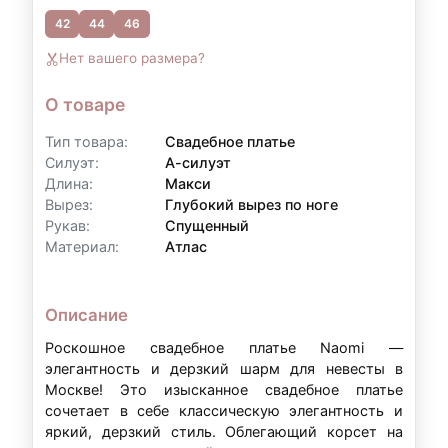
42
44
46
Контакты для уточнения:
Нет вашего размера?
По всем вопросам, связанным с
оформлением рассрочки, вы можете
О товаре
обратиться к нам:
Тип товара:
Свадебное платье
Телефон:
+7 (903) 718-28-15
Силуэт:
А-силуэт
Длина:
Макси
WhatsApp:
+7 (903) 718-28-15
Вырез:
Глубокий вырез по ноге
Режим работы:
вт–вс: 11:00–20:00
Рукав:
Спущенный
Материал:
Атлас
Примечание:
Условия рассрочки могут
Описание
варьироваться в зависимости от суммы аренды
и индивидуальных обстоятельств. Точные
Роскошное свадебное платье Naomi —
элегантность и дерзкий шарм для невесты в
условия уточняйте у наших менеджеров.
Москве! Это изысканное свадебное платье
сочетает в себе классическую элегантность и
яркий, дерзкий стиль. Облегающий корсет на