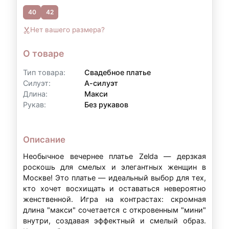
40
42
Контакты для уточнения:
Нет вашего размера?
По всем вопросам, связанным с
оформлением рассрочки, вы можете
О товаре
обратиться к нам:
Тип товара:
Свадебное платье
Телефон:
+7 (903) 718-28-15
Силуэт:
А-силуэт
Длина:
Макси
WhatsApp:
+7 (903) 718-28-15
Рукав:
Без рукавов
Режим работы:
вт–вс: 11:00–20:00
Описание
Примечание:
Условия рассрочки могут
Необычное вечернее платье Zelda — дерзкая
варьироваться в зависимости от суммы аренды
роскошь для смелых и элегантных женщин в
и индивидуальных обстоятельств. Точные
Москве! Это платье — идеальный выбор для тех,
кто хочет восхищать и оставаться невероятно
условия уточняйте у наших менеджеров.
женственной. Игра на контрастах: скромная
длина "макси" сочетается с откровенным "мини"
внутри, создавая эффектный и смелый образ.