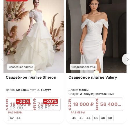
Свадебное платье
Свадебное платье
Свадебное платье Sheron
Свадебное платье Valery
Длина:
Макси
Силуэт:
А-силуэт
Длина:
Макси
ПРОДАЖА
ПРОДАЖА
Силуэт:
А-силуэт, Приталенный
АРЕНДА
АРЕНДА
−20%
−20%
18 400 ₽
70 800 ₽
18 000 ₽
56 400 ₽
23 000 ₽
88 500 ₽
РАЗМЕРЫ
РАЗМЕРЫ
42
44
40
42
44
46
48
50