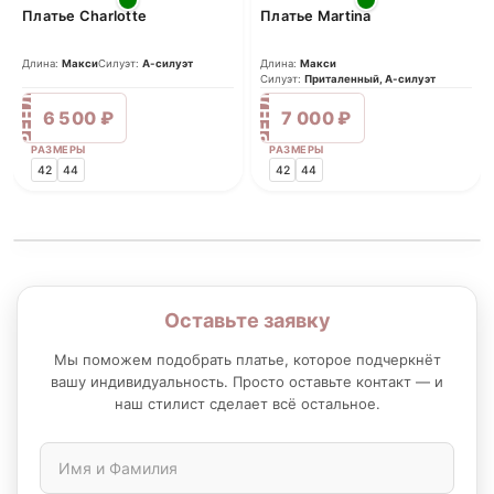
Платье Charlotte
Платье Martina
Длина:
Макси
Силуэт:
А-силуэт
Длина:
Макси
Силуэт:
Приталенный, А-силуэт
АРЕНДА
АРЕНДА
6 500 ₽
7 000 ₽
РАЗМЕРЫ
РАЗМЕРЫ
42
44
42
44
Оставьте заявку
Мы поможем подобрать платье, которое подчеркнёт
вашу индивидуальность. Просто оставьте контакт — и
наш стилист сделает всё остальное.