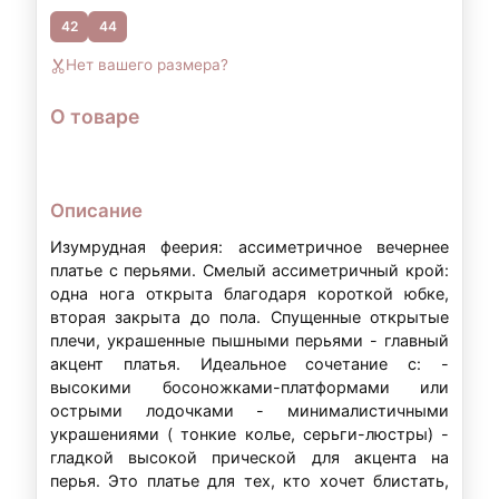
42
44
Контакты для уточнения:
Нет вашего размера?
По всем вопросам, связанным с
оформлением рассрочки, вы можете
О товаре
обратиться к нам:
Телефон:
+7 (903) 718-28-15
Описание
WhatsApp:
+7 (903) 718-28-15
Изумрудная феерия: ассиметричное вечернее
Режим работы:
вт–вс: 11:00–20:00
платье с перьями. Смелый ассиметричный крой:
одна нога открыта благодаря короткой юбке,
вторая закрыта до пола. Спущенные открытые
Примечание:
Условия рассрочки могут
плечи, украшенные пышными перьями - главный
варьироваться в зависимости от суммы аренды
акцент платья. Идеальное сочетание с: -
и индивидуальных обстоятельств. Точные
высокими босоножками-платформами или
острыми лодочками - минималистичными
условия уточняйте у наших менеджеров.
украшениями ( тонкие колье, серьги-люстры) -
гладкой высокой прической для акцента на
перья. Это платье для тех, кто хочет блистать,