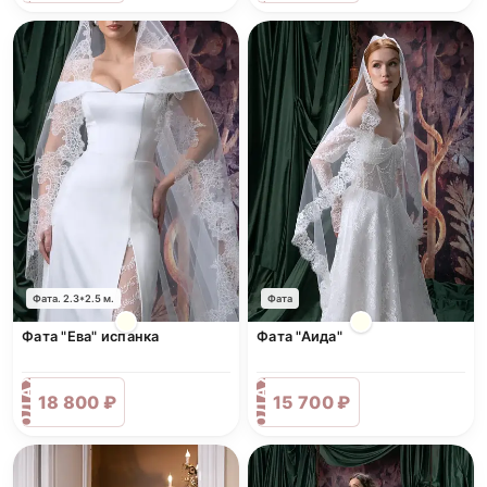
Фата. 2.3*2.5 м.
Фата
Фата "Ева" испанка
Фата "Аида"
ПРОДАЖА
ПРОДАЖА
18 800 ₽
15 700 ₽