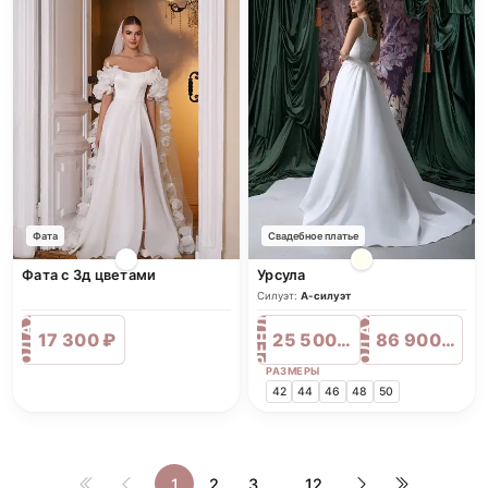
Фата
Свадебное платье
Фата с 3д цветами
Урсула
ПРОДАЖА
ПРОДАЖА
Силуэт:
А-силуэт
АРЕНДА
17 300 ₽
25 500 ₽
86 900 ₽
РАЗМЕРЫ
42
44
46
48
50
1
2
3
...
12